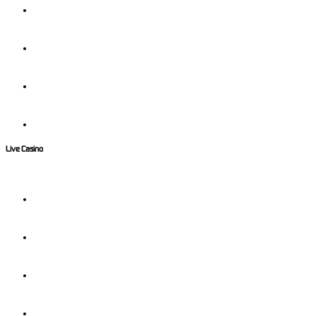
Live Casino