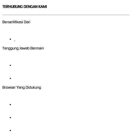
TERHUBUNG DENGAN KAMI
Bersertifikasi Dari
Tanggung Jawab Bermain
Browser Yang Didukung