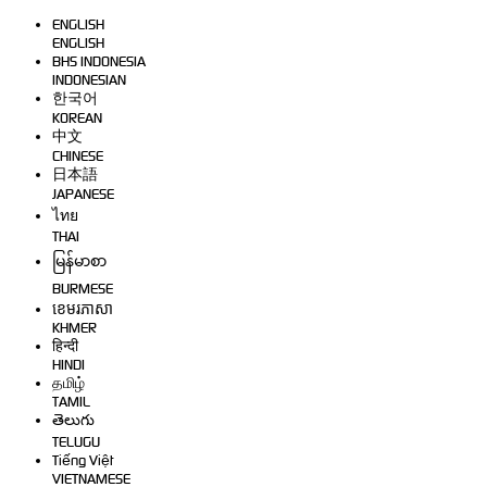
ENGLISH
ENGLISH
BHS INDONESIA
INDONESIAN
한국어
KOREAN
中文
CHINESE
日本語
JAPANESE
ไทย
THAI
မြန်မာစာ
BURMESE
ខេមរភាសា
KHMER
हिन्दी
HINDI
தமிழ்
TAMIL
తెలుగు
TELUGU
Tiếng Việt
VIETNAMESE