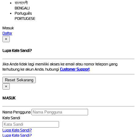
বাংলাদেশী
BENGALI
Português
PORTUGESE
Masuk
Daftar
×
Lupa Kata Sandi?
Jika Anda tidak lagi memiliki akses ke email atau nomor telepon yang
terhubung ke akun Anda, hubungi
Customer Support
.
×
MASUK
Nama Pengguna
Kata Sandi
Lupa Kata Sandi?
Lupa Kata Sandi?