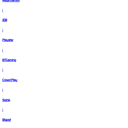
Naga Games
i
JDB
i
Playstar
i
BTGaming
i
Crowd Play
i
Spinix
i
Bigpot