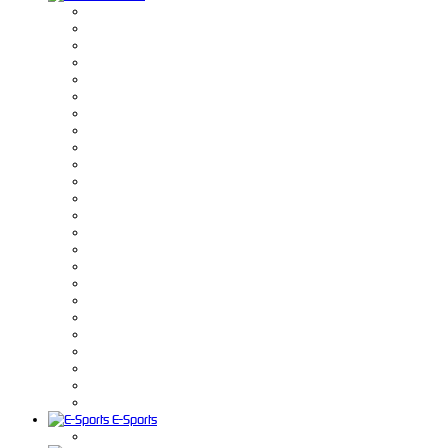
E-Sports