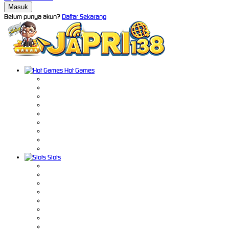
Belum punya akun?
Daftar Sekarang
Hot Games
Slots