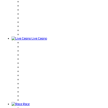
Live Casino
Race