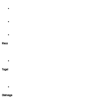
Race
Togel
Olahraga