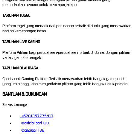
memudahkan pemain untuk mencapai jackpot
TARUHAN TOGEL
Platform togel yang menarik dari perusahan terbaik di dunia yang menawarkan
hadiah kemenangan besar
TARUHAN LIVE KASINO
Platform Pilihan bagi perusahaan-perusahaan terbaik di dunia, dengan pilihan
variasi game terbanyak
TARUHAN OLAHRAGA
Sportsbook Gaming Platform Terbaik menawarkan lebih banyak game, odds
yang lebih tinggi, dan menyediakan pilihan yang lebih banyak untuk pemain.
BANTUAN & DUKUNGAN
Servis Lainnya
+6281357775413
@officialjapri138
@cs2japri138