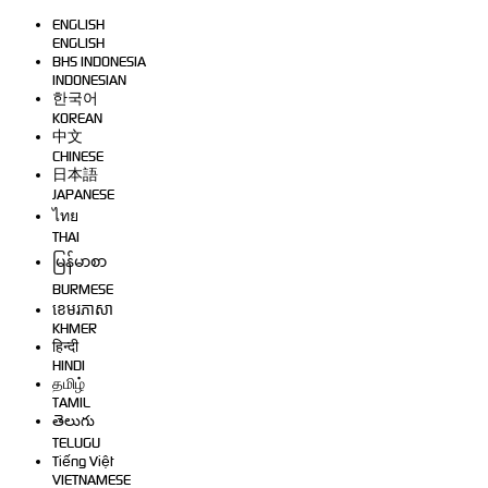
ENGLISH
ENGLISH
BHS INDONESIA
INDONESIAN
한국어
KOREAN
中文
CHINESE
日本語
JAPANESE
ไทย
THAI
မြန်မာစာ
BURMESE
ខេមរភាសា
KHMER
हिन्दी
HINDI
தமிழ்
TAMIL
తెలుగు
TELUGU
Tiếng Việt
VIETNAMESE