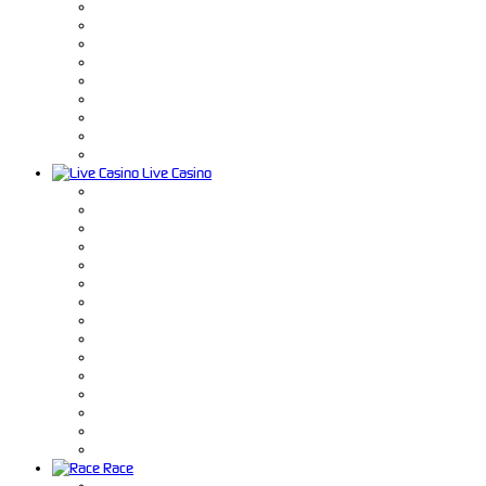
Live Casino
Race