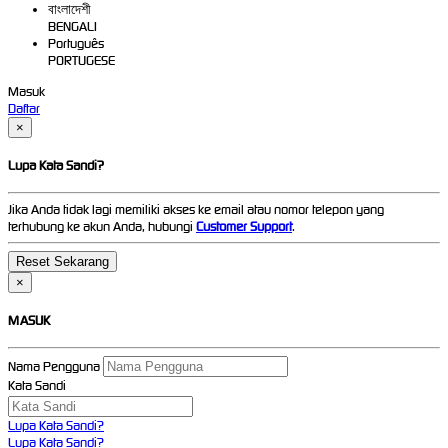
বাংলাদেশী
BENGALI
Português
PORTUGESE
Masuk
Daftar
×
Lupa Kata Sandi?
Jika Anda tidak lagi memiliki akses ke email atau nomor telepon yang
terhubung ke akun Anda, hubungi
Customer Support
.
×
MASUK
Nama Pengguna
Kata Sandi
Lupa Kata Sandi?
Lupa Kata Sandi?