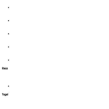
Race
Togel
Olahraga