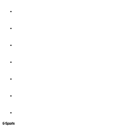
E-Sports
Sabung Ayam