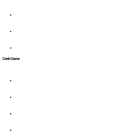
Crash Game