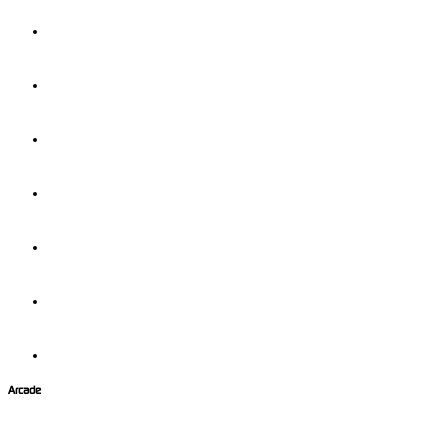
Arcade